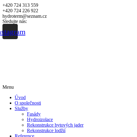
+420 724 313 559
+420 724 226 922
hydroterm@seznam.cz
Sledujte nás:
nstagram
Menu
Úvod
O společnosti
Služby
Fasády
Hydroizolace
Rekonstrukce bytových jader
Rekonstrukce lodžií
Reference