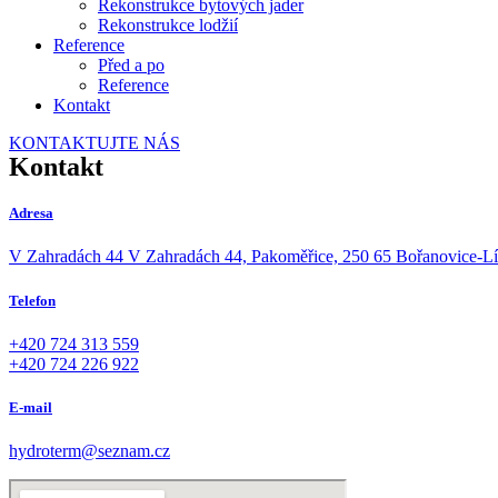
Rekonstrukce bytových jader
Rekonstrukce lodžií
Reference
Před a po
Reference
Kontakt
KONTAKTUJTE NÁS
Kontakt
Adresa
V Zahradách 44 V Zahradách 44, Pakoměřice, 250 65 Bořanovice-Lí
Telefon
+420 724 313 559
+420 724 226 922
E-mail
hydroterm@seznam.cz