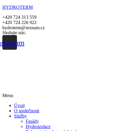
HYDROTERM
+420 724 313 559
+420 724 226 922
hydroterm@seznam.cz
Sledujte nás:
nstagram
Menu
Úvod
O společnosti
Služby
Fasády
Hydroizolace