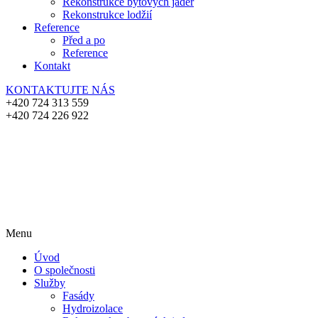
Rekonstrukce bytových jader
Rekonstrukce lodžií
Reference
Před a po
Reference
Kontakt
KONTAKTUJTE NÁS
+420 724 313 559
+420 724 226 922
Menu
Úvod
O společnosti
Služby
Fasády
Hydroizolace